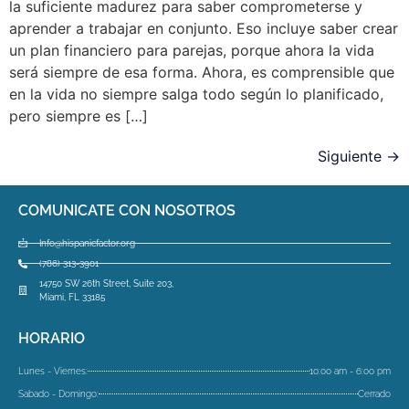
la suficiente madurez para saber comprometerse y
aprender a trabajar en conjunto. Eso incluye saber crear
un plan financiero para parejas, porque ahora la vida
será siempre de esa forma. Ahora, es comprensible que
en la vida no siempre salga todo según lo planificado,
pero siempre es […]
Siguiente
→
COMUNICATE CON NOSOTROS
Info@hispanicfactor.org
(786) 313-3901
14750 SW 26th Street, Suite 203,
Miami, FL 33185
HORARIO
Lunes - Viernes:
10:00 am - 6:00 pm
Sabado - Domingo:
Cerrado