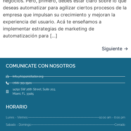
negocios. Pero, primero, debes estar claro sobre lo que
deseas automatizar para agilizar ciertos procesos de la
empresa que impulsan su crecimiento y mejoran la
experiencia del usuario. Acá te enseñamos a
implementar estrategias de marketing de
automatización para […]
Siguiente
→
COMUNICATE CON NOSOTROS
Info@hispanicfactor.org
(786) 313-3901
14750 SW 26th Street, Suite 203,
Miami, FL 33185
HORARIO
Lunes - Viernes:
10:00 am - 6:00 pm
Sabado - Domingo:
Cerrado