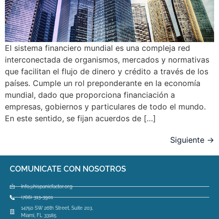
El sistema financiero mundial es una compleja red
interconectada de organismos, mercados y normativas
que facilitan el flujo de dinero y crédito a través de los
países. Cumple un rol preponderante en la economía
mundial, dado que proporciona financiación a
empresas, gobiernos y particulares de todo el mundo.
En este sentido, se fijan acuerdos de […]
Siguiente
→
COMUNICATE CON NOSOTROS
Info@hispanicfactor.org
(786) 313-3901
14750 SW 26th Street, Suite 203,
Miami, FL 33185