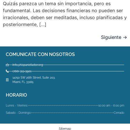
Quizás parezca un tema sin importancia, pero es
fundamental. Las decisiones financieras no pueden ser
irracionales, deben ser meditadas, incluso planificadas y
posteriormente, […]
Siguiente
→
COMUNICATE CON NOSOTROS
Info@hispanicfactor.org
(786) 313-3901
14750 SW 26th Street, Suite 203,
Miami, FL 33185
HORARIO
Lunes - Viernes:
10:00 am - 6:00 pm
Sabado - Domingo:
Cerrado
Sitemap