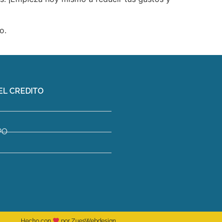
ro.
EL CREDITO
PO
Hecho con
por ZuesWebdesign