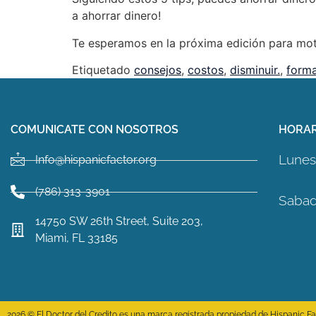
a ahorrar dinero!
Te esperamos en la próxima edición para motiv
Etiquetado
consejos
,
costos
,
disminuir.
,
forma
COMUNICATE CON NOSOTROS
HORAR
Lunes 
Info@hispanicfactor.org
(786) 313-3901
Sabad
14750 SW 26th Street, Suite 203,
Miami, FL 33185
2026 © El Doctor del Credito es una marca registrada propiedad de Hispanic Fact