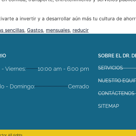
arte a invertir y a desarrollar aún más tu cultura de ahor
s sencillas
,
Gastos
,
mensuales
,
reducir
IO
SOBRE EL DR. D
SERVICIOS
- Viernes:
10:00 am - 6:00 pm
NUESTRO EQUI
o - Domingo:
Cerrado
CONTÁCTENOS
SITEMAP
or. All rights