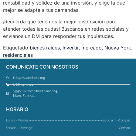
rentabilidad y solidez de una inversión, y elige la que
mejor se adapta a tus demandas.
¡Recuerda que tenemos la mejor disposición para
atender todas las dudas! Búscanos en redes sociales y
envíanos un DM para responder tus inquietudes.
Etiquetado
bienes raíces
,
Invertir
,
mercado
,
Nueva York
,
residenciales
COMUNICATE CON NOSOTROS
Info@hispanicfactor.org
(786) 313-3901
14750 SW 26th Street, Suite 203,
Miami, FL 33185
HORARIO
Lunes - Viernes:
10:00 am - 6:00 pm
Sabado - Domingo:
Cerrado