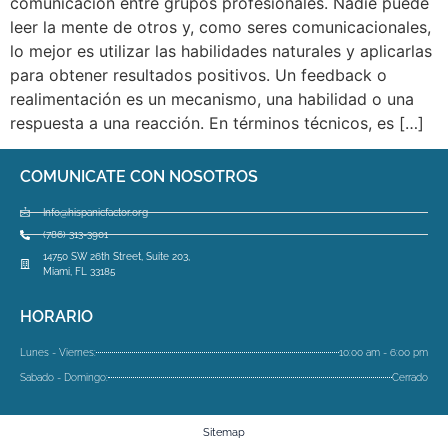
comunicación entre grupos profesionales. Nadie puede
leer la mente de otros y, como seres comunicacionales,
lo mejor es utilizar las habilidades naturales y aplicarlas
para obtener resultados positivos. Un feedback o
realimentación es un mecanismo, una habilidad o una
respuesta a una reacción. En términos técnicos, es […]
COMUNICATE CON NOSOTROS
Info@hispanicfactor.org
(786) 313-3901
14750 SW 26th Street, Suite 203,
Miami, FL 33185
HORARIO
Lunes - Viernes:
10:00 am - 6:00 pm
Sabado - Domingo:
Cerrado
Sitemap