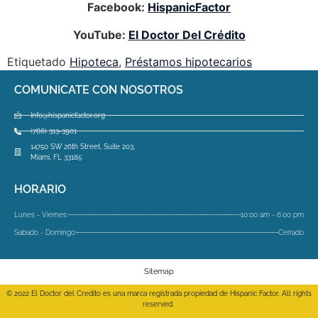
Facebook:
HispanicFactor
YouTube:
El Doctor Del Crédito
Etiquetado
Hipoteca
,
Préstamos hipotecarios
COMUNICATE CON NOSOTROS
Info@hispanicfactor.org
(786) 313-3901
14750 SW 26th Street, Suite 203,
Miami, FL 33185
HORARIO
Lunes - Viernes:
10:00 am - 6:00 pm
Sabado - Domingo:
Cerrado
Sitemap
© 2022 El Doctor del Credito es una marca registrada propiedad de Hispanic Factor. All rights
reserved.