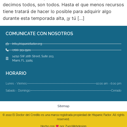
decimos todos, son todos. Hasta el que menos recursos
tiene tratará de hacer lo posible para adquirir algo
durante esta temporada alta, ¡y tú […]
COMUNICATE CON NOSOTROS
Info@hispanicfactor.org
(786) 313-3901
14750 SW 26th Street, Suite 203,
Miami, FL 33185
HORARIO
Lunes - Viernes:
10:00 am - 6:00 pm
Sabado - Domingo:
Cerrado
Sitemap
© 2022 El Doctor del Credito es una marca registrada propiedad de Hispanic Factor. All rights
reserved.
Hecho con
por ZuesWebdesign