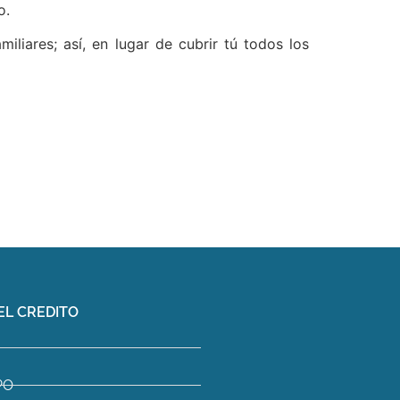
o.
iares; así, en lugar de cubrir tú todos los
EL CREDITO
PO