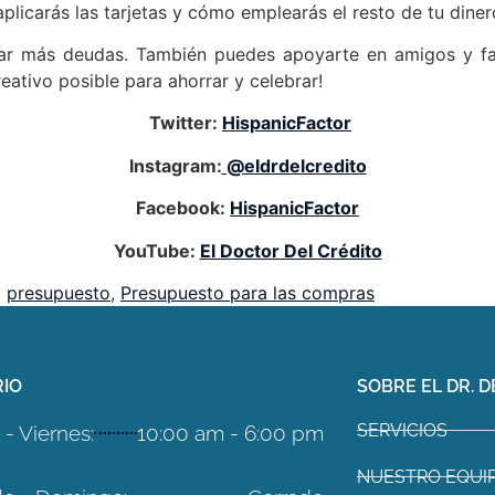
aplicarás las tarjetas y cómo emplearás el resto de tu diner
ar más deudas. También puedes apoyarte en amigos y famil
eativo posible para ahorrar y celebrar!
Twitter:
HispanicFactor
Instagram:
@eldrdelcredito
Facebook:
HispanicFactor
YouTube:
El Doctor Del Crédito
,
presupuesto
,
Presupuesto para las compras
IO
SOBRE EL DR. D
SERVICIOS
- Viernes:
10:00 am - 6:00 pm
NUESTRO EQUI