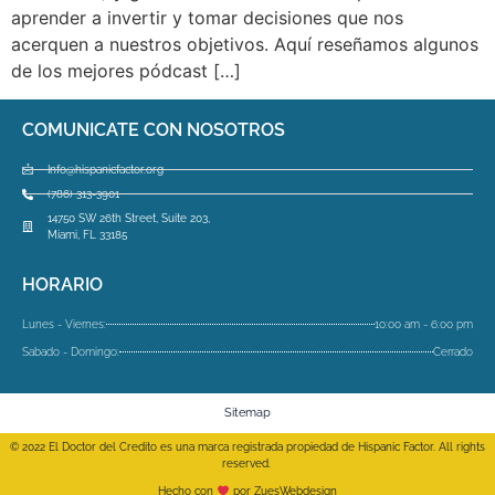
aprender a invertir y tomar decisiones que nos
acerquen a nuestros objetivos. Aquí reseñamos algunos
de los mejores pódcast […]
COMUNICATE CON NOSOTROS
Info@hispanicfactor.org
(786) 313-3901
14750 SW 26th Street, Suite 203,
Miami, FL 33185
HORARIO
Lunes - Viernes:
10:00 am - 6:00 pm
Sabado - Domingo:
Cerrado
Sitemap
© 2022 El Doctor del Credito es una marca registrada propiedad de Hispanic Factor. All rights
reserved.
Hecho con
por ZuesWebdesign