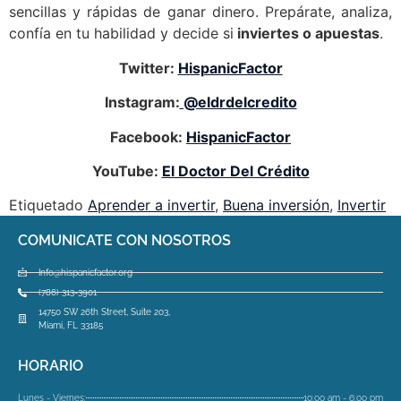
sencillas y rápidas de ganar dinero. Prepárate, analiza,
confía en tu habilidad y decide si
inviertes o apuestas
.
Twitter:
HispanicFactor
Instagram:
@eldrdelcredito
Facebook:
HispanicFactor
YouTube:
El Doctor Del Crédito
Etiquetado
Aprender a invertir
,
Buena inversión
,
Invertir
COMUNICATE CON NOSOTROS
Info@hispanicfactor.org
(786) 313-3901
14750 SW 26th Street, Suite 203,
Miami, FL 33185
HORARIO
Lunes - Viernes:
10:00 am - 6:00 pm