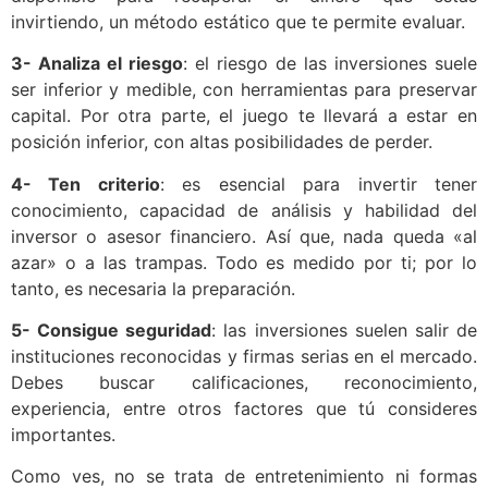
invirtiendo, un método estático que te permite evaluar.
3- Analiza el riesgo
: el riesgo de las inversiones suele
ser inferior y medible, con herramientas para preservar
capital. Por otra parte, el juego te llevará a estar en
posición inferior, con altas posibilidades de perder.
4- Ten criterio
: es esencial para invertir tener
conocimiento, capacidad de análisis y habilidad del
inversor o asesor financiero. Así que, nada queda «al
azar» o a las trampas. Todo es medido por ti; por lo
tanto, es necesaria la preparación.
5- Consigue seguridad
: las inversiones suelen salir de
instituciones reconocidas y firmas serias en el mercado.
Debes buscar calificaciones, reconocimiento,
experiencia, entre otros factores que tú consideres
importantes.
Como ves, no se trata de entretenimiento ni formas