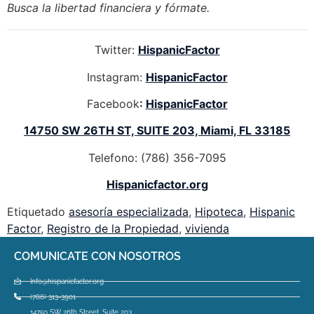
Busca la libertad financiera y fórmate.
Twitter:
HispanicFactor
Instagram:
HispanicFactor
Facebook
:
HispanicFactor
14750 SW 26TH ST, SUITE 203, Miami, FL 33185
Telefono: (786) 356-7095
Hispanicfactor.org
Etiquetado
asesoría especializada
,
Hipoteca
,
Hispanic
Factor
,
Registro de la Propiedad
,
vivienda
COMUNICATE CON NOSOTROS
Info@hispanicfactor.org
(786) 313-3901
14750 SW 26th Street, Suite 203,