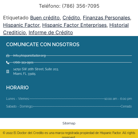
Teléfono: (786) 356-7095
Etiquetado
Buen crédito
,
Crédito
,
Finanzas Personales
,
Hispanic Factor
,
Hispanic Factor Enterprises
,
Historial
Crediticio
,
Informe de Crédito
COMUNICATE CON NOSOTROS
Info@hispanicfactor.org
(786) 313-3901
14750 SW 26th Street, Suite 203,
Miami, FL 33185
HORARIO
Lunes - Viernes:
10:00 am - 6:00 pm
Sabado - Domingo:
Cerrado
Sitemap
© 2022 El Doctor del Credito es una marca registrada propiedad de Hispanic Factor. All rights
reserved.