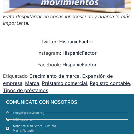
Evita despilfarrar en cosas innecesarias y abarca lo más
importante.
______________________________________________________________
Twitter:
HispanicFactor
Instagram:
HispanicFactor
Facebook:
HispanicFactor
Etiquetado
Crecimiento de marca
,
Expansión de
empresa
,
Marca
,
Préstamo comercial
,
Registro contable
,
Tipos de préstamos
COMUNICATE CON NOSOTROS
Info@hispanicfactor.org
(786) 313-3901
14750 SW 26th Street, Suite 203,
Miami, FL 33185