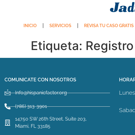
INICIO
SERVICIOS
REVISA TU CASO GRATIS
Etiqueta:
Registro
COMUNICATE CON NOSOTROS
HORAR
Lunes 
Info@hispanicfactor.org
(786) 313-3901
Sabad
14750 SW 26th Street, Suite 203,
Miami, FL 33185