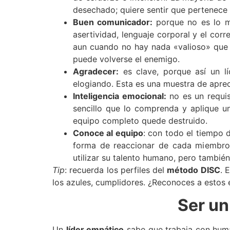
desechado; quiere sentir que pertenece y
Buen comunicador:
porque no es lo m
asertividad, lenguaje corporal y el cor
aun cuando no hay nada «valioso» que d
puede volverse el enemigo.
Agradecer:
es clave, porque así un l
elogiando. Esta es una muestra de aprecio
Inteligencia emocional:
no es un requis
sencillo que lo comprenda y aplique u
equipo completo quede destruido.
Conoce al equipo
: con todo el tiempo 
forma de reaccionar de cada miembro 
utilizar su talento humano, pero tambié
Tip
: recuerda los perfiles del
método DISC
. 
los azules, cumplidores. ¿Reconoces a estos 
Ser un
Un
líder empático
sabe que trabaja con human