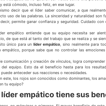
 está cómodo, incluso feliz, en ese lugar.
ismo decir que el líder saber comunicar, a que realmen
recto uso de las palabras. La sinceridad y naturalidad son 
ecir, permite ganar confianza y seguridad. Cuidado con o
íder empático entiende que su equipo necesita ser alen
, de que está al tanto del trabajo que se realiza y se sient
ito único para un
líder empático
, sino realmente para to
n empático, porque sabe que no controlar las emociones
de comunicación y creación de vínculos, logra comprende
del equipo. Esto da el beneficio hasta para los resul
n puede anteceder sus reacciones o necesidades.
En este, los rojos son conocidos como dominantes, los amar
en tu equipo?
 líder empático tiene sus ben
os, no máquinas o números. El mayor beneficio de este per