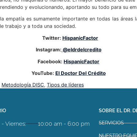
aprendiendo y evolucionando, aportando su todo para su em
la empatía es sumamente importante en todas las áreas l
de trabajo y a toda una sociedad.
Twitter:
HispanicFactor
Instagram:
@eldrdelcredito
Facebook:
HispanicFactor
YouTube:
El Doctor Del Crédito
,
Metodología DISC
,
Tipos de líderes
IO
SOBRE EL DR. D
SERVICIOS
- Viernes:
10:00 am - 6:00 pm
NUESTRO EQUI