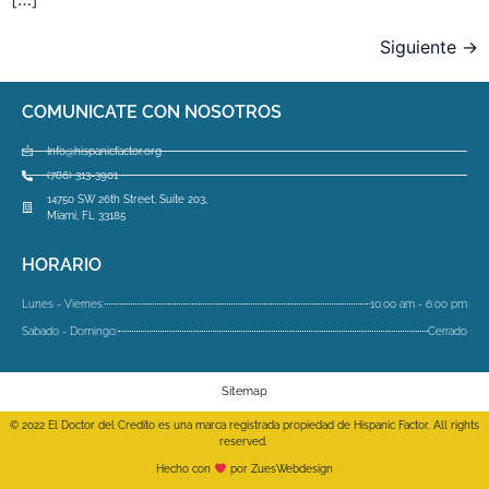
Siguiente
→
COMUNICATE CON NOSOTROS
Info@hispanicfactor.org
(786) 313-3901
14750 SW 26th Street, Suite 203,
Miami, FL 33185
HORARIO
Lunes - Viernes:
10:00 am - 6:00 pm
Sabado - Domingo:
Cerrado
Sitemap
© 2022 El Doctor del Credito es una marca registrada propiedad de Hispanic Factor. All rights
reserved.
Hecho con
por ZuesWebdesign