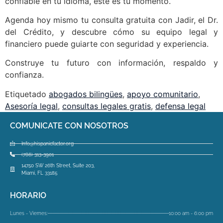
confiable en tu idioma, este es tu momento.
Agenda hoy mismo tu consulta gratuita con Jadir, el Dr.
del Crédito, y descubre cómo su equipo legal y
financiero puede guiarte con seguridad y experiencia.
Construye tu futuro con información, respaldo y
confianza.
Etiquetado
abogados bilingües
,
apoyo comunitario
,
Asesoría legal
,
consultas legales gratis
,
defensa legal
COMUNICATE CON NOSOTROS
Info@hispanicfactor.org
(786) 313-3901
14750 SW 26th Street, Suite 203,
Miami, FL 33185
HORARIO
Lunes - Viernes:
10:00 am - 6:00 pm