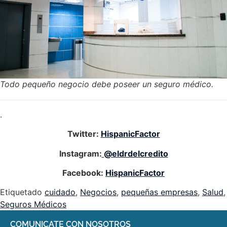
Todo pequeño negocio debe poseer un seguro médico.
.
Twitter:
HispanicFactor
Instagram:
@eldrdelcredito
Facebook:
HispanicFactor
Etiquetado
cuidado
,
Negocios
,
pequeñas empresas
,
Salud
,
Seguros Médicos
COMUNICATE CON NOSOTROS