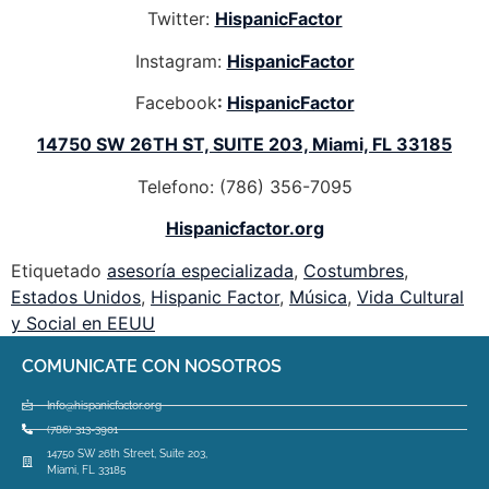
Twitter:
HispanicFactor
Instagram:
HispanicFactor
Facebook
:
HispanicFactor
14750 SW 26TH ST, SUITE 203, Miami, FL 33185
Telefono: (786) 356-7095
Hispanicfactor.org
Etiquetado
asesoría especializada
,
Costumbres
,
Estados Unidos
,
Hispanic Factor
,
Música
,
Vida Cultural
y Social en EEUU
COMUNICATE CON NOSOTROS
Info@hispanicfactor.org
(786) 313-3901
14750 SW 26th Street, Suite 203,
Miami, FL 33185