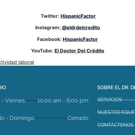
Twitter:
HispanicFactor
Instagram:
@eldrdelcredito
Facebook:
HispanicFactor
YouTube:
El Doctor Del Crédito
tividad laboral
IO
SOBRE EL DR. D
SERVICIOS
- Viernes:
10:00 am - 6:00 pm
NUESTRO EQUI
o - Domingo:
Cerrado
CONTÁCTENOS