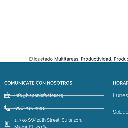
Etiquetado
Multitareas
,
Productividad
,
Produc
COMUNICATE CON NOSOTROS
HORAR
Lunes 
Info@hispanicfactor.org
(786) 313-3901
Sabad
14750 SW 26th Street, Suite 203,
Miami, FL 33185