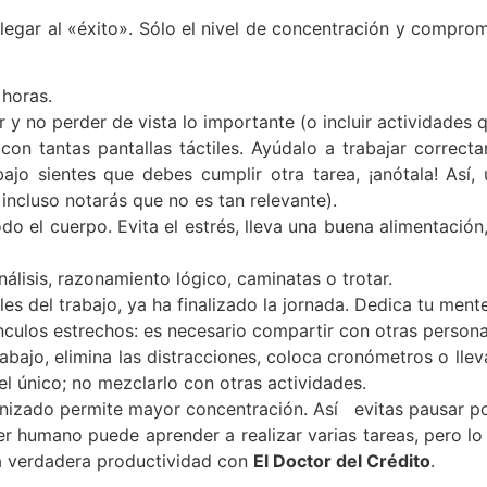
llegar al «éxito». Sólo el nivel de concentración y compro
 horas.
ar y no perder de vista lo importante (o incluir actividades 
on tantas pantallas táctiles. Ayúdalo a trabajar correcta
ajo sientes que debes cumplir otra tarea, ¡anótala! Así, 
incluso notarás que no es tan relevante).
do el cuerpo. Evita el estrés, lleva una buena alimentación
nálisis, razonamiento lógico, caminatas o trotar.
s del trabajo, ya ha finalizado la jornada. Dedica tu mente
nculos estrechos: es necesario compartir con otras person
abajo, elimina las distracciones, coloca cronómetros o lle
 el único; no mezclarlo con otras actividades.
ganizado permite mayor concentración. Así evitas pausar p
ser humano puede aprender a realizar varias tareas, pero l
la verdadera productividad con
El Doctor del Crédito
.