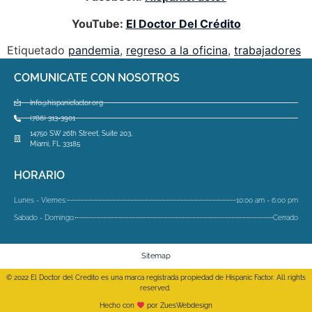
YouTube:
El Doctor Del Crédito
Etiquetado
pandemia
,
regreso a la oficina
,
trabajadores
COMUNICATE CON NOSOTROS
Info@hispanicfactor.org
(786) 313-3901
14750 SW 26th Street, Suite 203,
Miami, FL 33185
HORARIO
Lunes - Viernes:
10:00 am - 6:00 pm
Sabado - Domingo:
Cerrado
Sitemap
© 2022 El Doctor del Credito es una marca registrada propiedad de Hispanic Factor. All rights
reserved.
Hecho con
por ZuesWebdesign