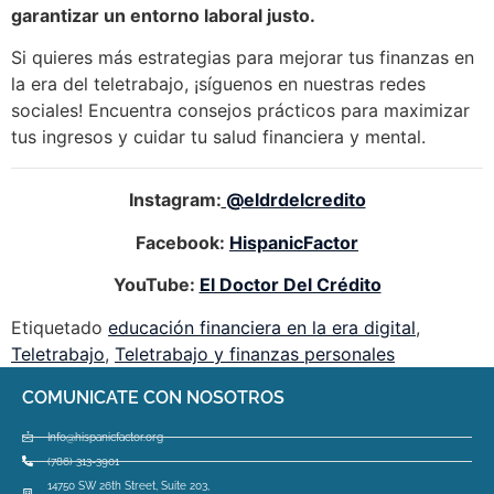
garantizar un entorno laboral justo.
Si quieres más estrategias para mejorar tus finanzas en
la era del teletrabajo, ¡síguenos en nuestras redes
sociales! Encuentra consejos prácticos para maximizar
tus ingresos y cuidar tu salud financiera y mental.
Instagram:
@eldrdelcredito
Facebook:
HispanicFactor
YouTube:
El Doctor Del Crédito
Etiquetado
educación financiera en la era digital
,
Teletrabajo
,
Teletrabajo y finanzas personales
COMUNICATE CON NOSOTROS
Info@hispanicfactor.org
(786) 313-3901
14750 SW 26th Street, Suite 203,