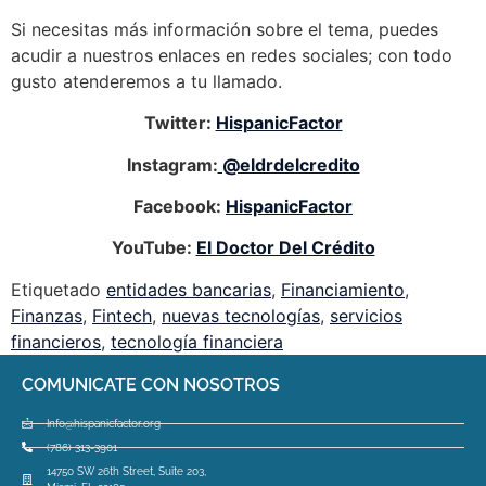
Si necesitas más información sobre el tema, puedes
acudir a nuestros enlaces en redes sociales; con todo
gusto atenderemos a tu llamado.
Twitter:
HispanicFactor
Instagram:
@eldrdelcredito
Facebook:
HispanicFactor
YouTube:
El Doctor Del Crédito
Etiquetado
entidades bancarias
,
Financiamiento
,
Finanzas
,
Fintech
,
nuevas tecnologías
,
servicios
financieros
,
tecnología financiera
COMUNICATE CON NOSOTROS
Info@hispanicfactor.org
(786) 313-3901
14750 SW 26th Street, Suite 203,