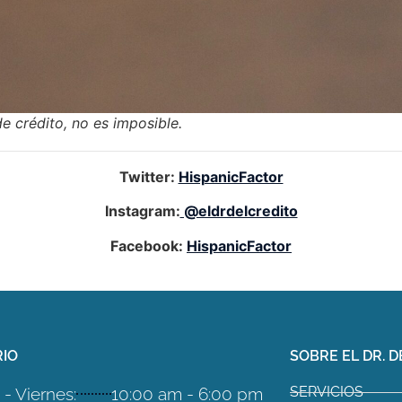
de crédito, no es imposible.
Twitter:
HispanicFactor
Instagram:
@eldrdelcredito
Facebook:
HispanicFactor
IO
SOBRE EL DR. D
SERVICIOS
- Viernes:
10:00 am - 6:00 pm