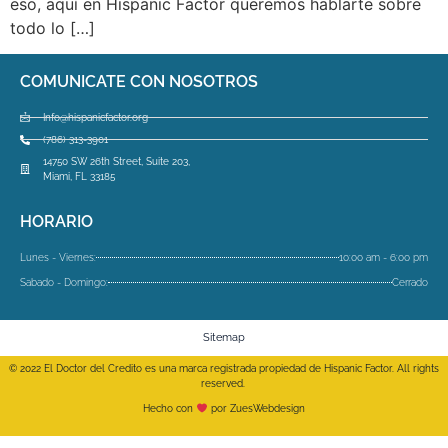
eso, aquí en Hispanic Factor queremos hablarte sobre
todo lo […]
COMUNICATE CON NOSOTROS
Info@hispanicfactor.org
(786) 313-3901
14750 SW 26th Street, Suite 203,
Miami, FL 33185
HORARIO
Lunes - Viernes:
10:00 am - 6:00 pm
Sabado - Domingo:
Cerrado
Sitemap
© 2022 El Doctor del Credito es una marca registrada propiedad de Hispanic Factor. All rights
reserved.
Hecho con
por ZuesWebdesign