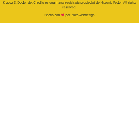
© 2022 El Doctor del Credito es una marca registrada propiedad de Hispanic Factor. All rights
reserved.
Hecho con
por ZuesWebdesign