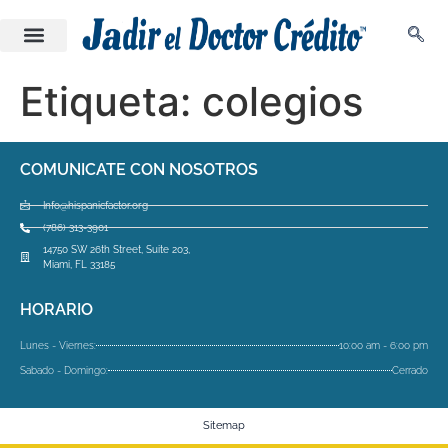
Etiqueta:
colegios
COMUNICATE CON NOSOTROS
Info@hispanicfactor.org
(786) 313-3901
14750 SW 26th Street, Suite 203,
Miami, FL 33185
HORARIO
Lunes - Viernes:
10:00 am - 6:00 pm
Sabado - Domingo:
Cerrado
Sitemap