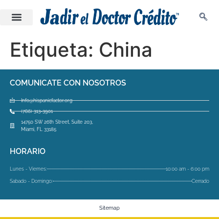
Etiqueta:
China
COMUNICATE CON NOSOTROS
Info@hispanicfactor.org
(786) 313-3901
14750 SW 26th Street, Suite 203,
Miami, FL 33185
HORARIO
Lunes - Viernes:
10:00 am - 6:00 pm
Sabado - Domingo:
Cerrado
Sitemap