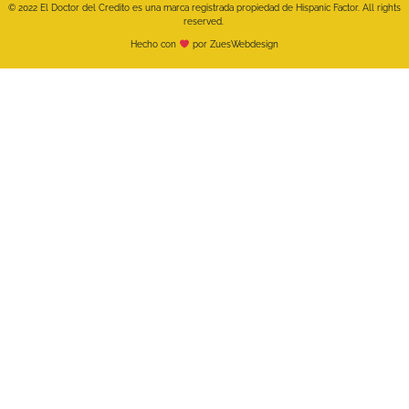
© 2022 El Doctor del Credito es una marca registrada propiedad de Hispanic Factor. All rights
reserved.
Hecho con
por ZuesWebdesign