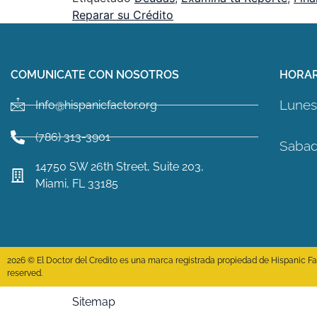
Reparar su Crédito
COMUNICATE CON NOSOTROS
HORAR
Lunes 
Info@hispanicfactor.org
(786) 313-3901
Sabad
14750 SW 26th Street, Suite 203,
Miami, FL 33185
2026 © El Doctor del Credito es una marca registrada propiedad de Hispanic Fact
reserved.
Sitemap