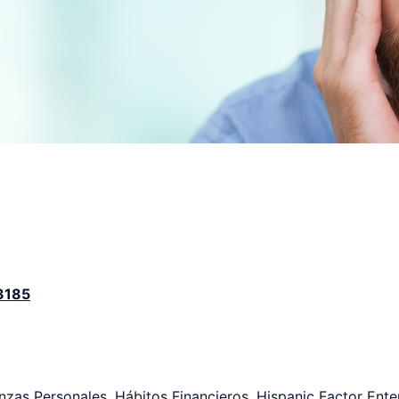
3185
nzas Personales
,
Hábitos Financieros
,
Hispanic Factor Ente