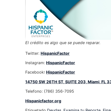
El crédito es algo que se puede reparar.
Twitter:
HispanicFactor
Instagram:
HispanicFactor
Facebook
:
HispanicFactor
14750 SW 26TH ST, SUITE 203, Miami, FL 3
Telefono: (786) 356-7095
Hispanicfactor.org
Etiquetado
Deudas
,
Examina tu Reporte
,
Fina