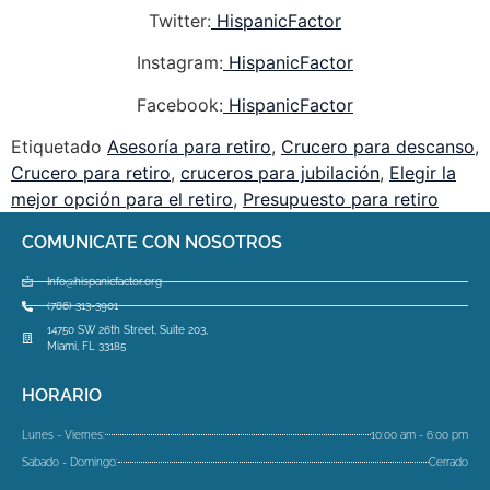
Twitter:
HispanicFactor
Instagram:
HispanicFactor
Facebook:
HispanicFactor
Etiquetado
Asesoría para retiro
,
Crucero para descanso
,
Crucero para retiro
,
cruceros para jubilación
,
Elegir la
mejor opción para el retiro
,
Presupuesto para retiro
COMUNICATE CON NOSOTROS
Info@hispanicfactor.org
(786) 313-3901
14750 SW 26th Street, Suite 203,
Miami, FL 33185
HORARIO
Lunes - Viernes:
10:00 am - 6:00 pm
Sabado - Domingo:
Cerrado