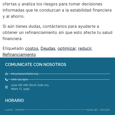
ofertas y analiza los riesgos para tomar decisiones
informadas que te conduzcan a la estabilidad financiera
y al ahorro.
Si aún tienes dudas, contáctanos para ayudarte a
obtener un refinanciamiento sin que esto afecte tu salud
financiera
Etiquetado
costos
,
Deudas
,
optimizar
,
reducir
,
Refinanciamiento
COMUNICATE CON NOSOTROS
Info@hispanicfactor.org
(786) 313-3901
14750 SW 26th Street, Suite 203,
Miami, FL 33185
HORARIO
Lunes - Viernes:
10:00 am - 6:00 pm