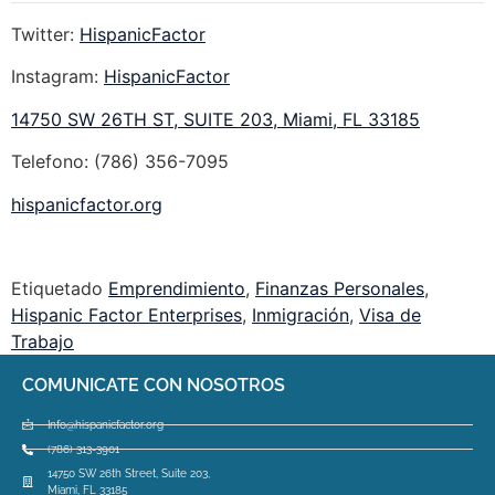
Twitter:
HispanicFactor
Instagram:
HispanicFactor
14750 SW 26TH ST, SUITE 203, Miami, FL 33185
Telefono: (786) 356-7095
hispanicfactor.org
Etiquetado
Emprendimiento
,
Finanzas Personales
,
Hispanic Factor Enterprises
,
Inmigración
,
Visa de
Trabajo
COMUNICATE CON NOSOTROS
Info@hispanicfactor.org
(786) 313-3901
14750 SW 26th Street, Suite 203,
Miami, FL 33185