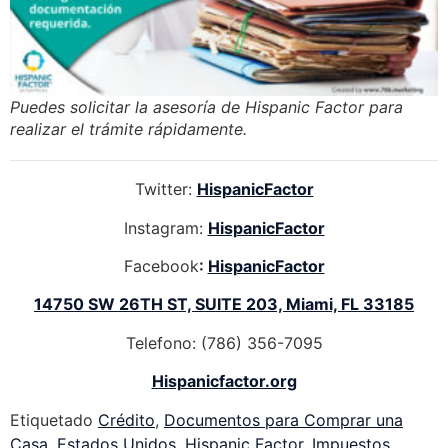
Puedes solicitar la asesoría de Hispanic Factor para
realizar el trámite rápidamente.
Twitter:
HispanicFactor
Instagram:
HispanicFactor
Facebook
:
HispanicFactor
14750 SW 26TH ST, SUITE 203, Miami, FL 33185
Telefono: (786) 356-7095
Hispanicfactor.org
Etiquetado
Crédito
,
Documentos para Comprar una
Casa
,
Estados Unidos
,
Hispanic Factor
,
Impuestos
,