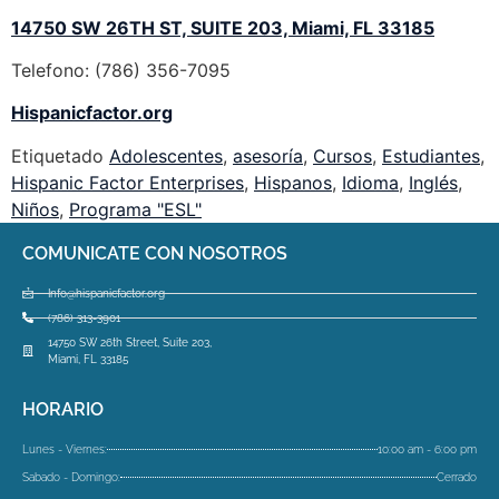
14750 SW 26TH ST, SUITE 203, Miami, FL 33185
Telefono: (786) 356-7095
Hispanicfactor.org
Etiquetado
Adolescentes
,
asesoría
,
Cursos
,
Estudiantes
,
Hispanic Factor Enterprises
,
Hispanos
,
Idioma
,
Inglés
,
Niños
,
Programa "ESL"
COMUNICATE CON NOSOTROS
Info@hispanicfactor.org
(786) 313-3901
14750 SW 26th Street, Suite 203,
Miami, FL 33185
HORARIO
Lunes - Viernes:
10:00 am - 6:00 pm
Sabado - Domingo:
Cerrado