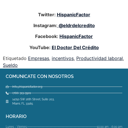
Twitter:
HispanicFactor
Instagram:
@eldrdelcredito
Facebook:
HispanicFactor
YouTube:
El Doctor Del Crédito
Etiquetado
Empresas
,
incentivos
,
Productividad laboral
,
Sueldo
COMUNICATE CON NOSOTROS
Info@hispanicfactor.org
(786) 313-3901
14750 SW 26th Street, Suite 203,
Miami, FL 33185
HORARIO
Lunes - Viernes:
10:00 am - 6:00 pm