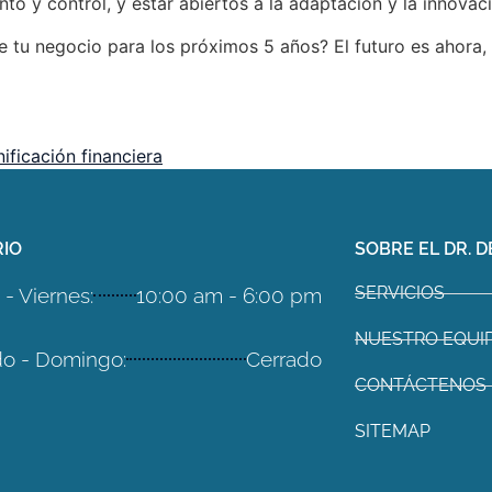
o y control, y estar abiertos a la adaptación y la innovac
de tu negocio para los próximos 5 años? El futuro es ahora
nificación financiera
IO
SOBRE EL DR. D
SERVICIOS
- Viernes:
10:00 am - 6:00 pm
NUESTRO EQUI
o - Domingo:
Cerrado
CONTÁCTENOS
SITEMAP