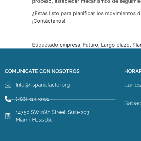
proceso, establecer mecanismos de seguimient
¿Estás listo para planificar los movimientos 
¡Contáctanos!
Etiquetado
empresa
,
Futuro
,
Largo plazo
,
Pla
COMUNICATE CON NOSOTROS
HORAR
Lunes 
Info@hispanicfactor.org
(786) 313-3901
Sabad
14750 SW 26th Street, Suite 203,
Miami, FL 33185