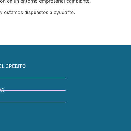
ión en un entorno empresarial cambiante.
, y estamos dispuestos a ayudarte.
EL CREDITO
PO