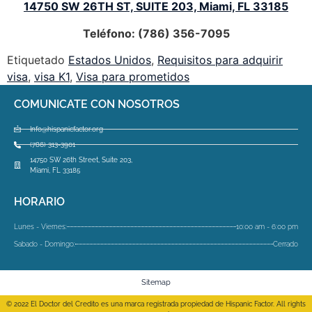
14750 SW 26TH ST, SUITE 203, Miami, FL 33185
Teléfono: (786) 356-7095
Etiquetado
Estados Unidos
,
Requisitos para adquirir
visa
,
visa K1
,
Visa para prometidos
COMUNICATE CON NOSOTROS
Info@hispanicfactor.org
(786) 313-3901
14750 SW 26th Street, Suite 203,
Miami, FL 33185
HORARIO
Lunes - Viernes:
10:00 am - 6:00 pm
Sabado - Domingo:
Cerrado
Sitemap
© 2022 El Doctor del Credito es una marca registrada propiedad de Hispanic Factor. All rights