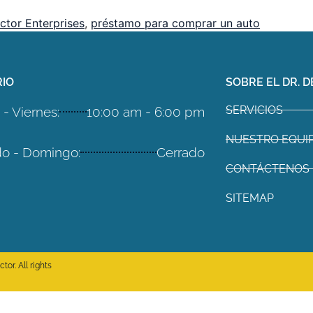
ctor Enterprises
,
préstamo para comprar un auto
IO
SOBRE EL DR. D
SERVICIOS
- Viernes:
10:00 am - 6:00 pm
NUESTRO EQUI
o - Domingo:
Cerrado
CONTÁCTENOS
SITEMAP
or. All rights