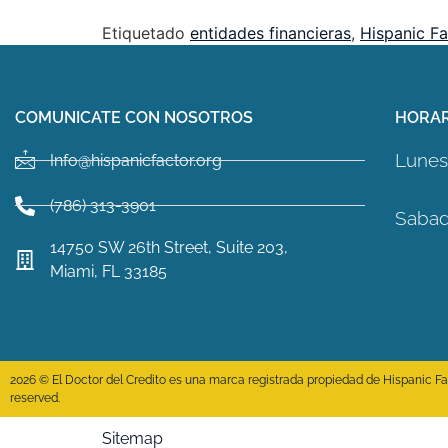
Etiquetado
entidades financieras
,
Hispanic Fa
COMUNICATE CON NOSOTROS
HORAR
Lunes 
Info@hispanicfactor.org
(786) 313-3901
Sabad
14750 SW 26th Street, Suite 203,
Miami, FL 33185
2026 © El Doctor del Credito es una marca registrada propiedad de Hispanic Fact
reserved.
Sitemap