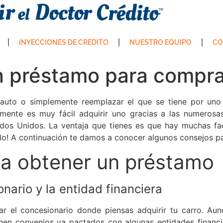
INYECCIONES DE CREDITO
NUESTRO EQUIPO
CO
 préstamo para compra
auto o simplemente reemplazar el que se tiene por u
almente es muy fácil adquirir uno gracias a las numeros
os Unidos. La ventaja que tienes es que hay muchas fac
culo! A continuación te damos a conocer algunos consejos 
ra obtener un préstamo
onario y la entidad financiera
r el concesionario donde piensas adquirir tu carro. Au
enen convenios ya pactados con algunas entidades financi