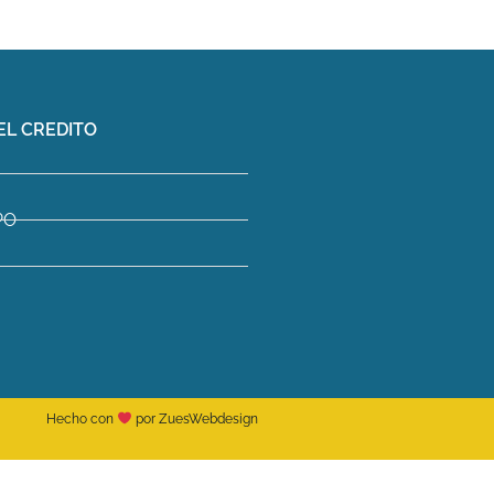
EL CREDITO
PO
Hecho con
por ZuesWebdesign