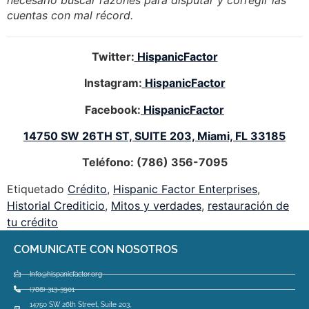
cuentas con mal récord.
Twitter:
HispanicFactor
Instagram:
HispanicFactor
Facebook:
HispanicFactor
14750 SW 26TH ST, SUITE 203, Miami, FL 33185
Teléfono: (786) 356-7095
Etiquetado
Crédito
,
Hispanic Factor Enterprises
,
Historial Crediticio
,
Mitos y verdades
,
restauración de
tu crédito
COMUNICATE CON NOSOTROS
Info@hispanicfactor.org
(786) 313-3901
14750 SW 26th Street, Suite 203,