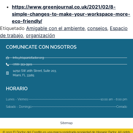
https://www.greenjournal.co.uk/2021/02/8-
simple-changes-to-make-your-workspace-more-
eco-friendly/
Etiquetado
Amigable con el ambiente
,
consejos
,
Espacio
de trabajo
,
organización
COMUNICATE CON NOSOTROS
Info@hispanicfactor.org
(786) 313-3901
14750 SW 26th Street, Suite 203,
Miami, FL 33185
HORARIO
Lunes - Viernes:
10:00 am - 6:00 pm
Sabado - Domingo:
Cerrado
Sitemap
© 2022 El Doctor del Credito es una marca registrada propiedad de Hispanic Factor. All rights