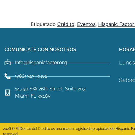
Etiquetado
Crédito
,
Eventos
,
Hispanic Factor
COMUNICATE CON NOSOTROS
HORAR
Lunes 
Info@hispanicfactor.org
(786) 313-3901
Sabad
14750 SW 26th Street, Suite 203,
Miami, FL 33185
2026 © El Doctor del Credito es una marca registrada propiedad de Hispanic Fact
reserved.