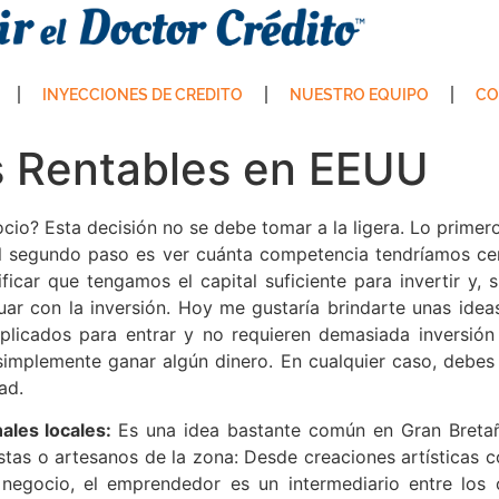
INYECCIONES DE CREDITO
NUESTRO EQUIPO
CO
 Rentables en EEUU
cio? Esta decisión no se debe tomar a la ligera. Lo primer
l segundo paso es ver cuánta competencia tendríamos cerc
ficar que tengamos el capital suficiente para invertir y
uar con la inversión. Hoy me gustaría brindarte unas ide
licados para entrar y no requieren demasiada inversión
implemente ganar algún dinero. En cualquier caso, debes 
ad.
ales locales:
Es una
idea bastante común en Gran Bretañ
stas o artesanos de la zona: Desde creaciones artísticas 
egocio, el emprendedor es un intermediario entre los cr