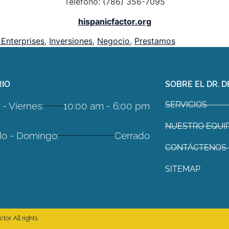
Teléfono: (786) 356-7095
hispanicfactor.org
 Enterprises
,
Inversiones
,
Negocio
,
Prestamos
IO
SOBRE EL DR. D
SERVICIOS
- Viernes:
10:00 am - 6:00 pm
NUESTRO EQUI
o - Domingo:
Cerrado
CONTÁCTENOS
SITEMAP
or. All rights