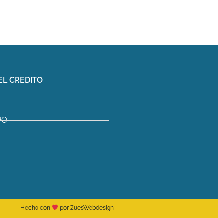
EL CREDITO
PO
Hecho con
por ZuesWebdesign