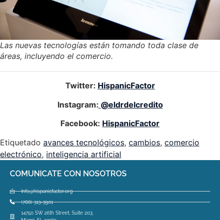
Las nuevas tecnologías están tomando toda clase de
áreas, incluyendo el comercio.
Twitter:
HispanicFactor
Instagram:
@eldrdelcredito
Facebook:
HispanicFactor
Etiquetado
avances tecnológicos
,
cambios
,
comercio
electrónico
,
inteligencia artificial
COMUNICATE CON NOSOTROS
Info@hispanicfactor.org
(786) 313-3901
14750 SW 26th Street, Suite 203,