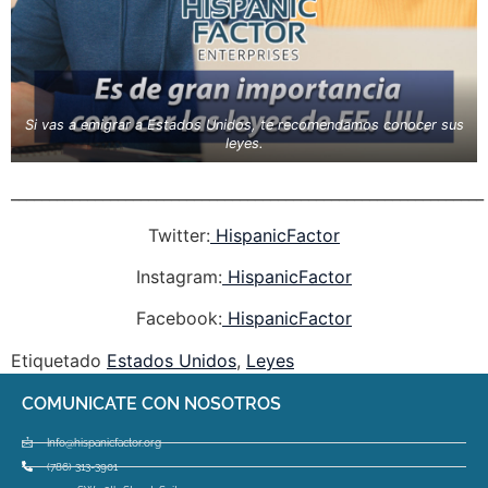
Si vas a emigrar a Estados Unidos, te recomendamos conocer sus
leyes.
______________________________________________________________
Twitter:
HispanicFactor
Instagram:
HispanicFactor
Facebook:
HispanicFactor
Etiquetado
Estados Unidos
,
Leyes
COMUNICATE CON NOSOTROS
Info@hispanicfactor.org
(786) 313-3901