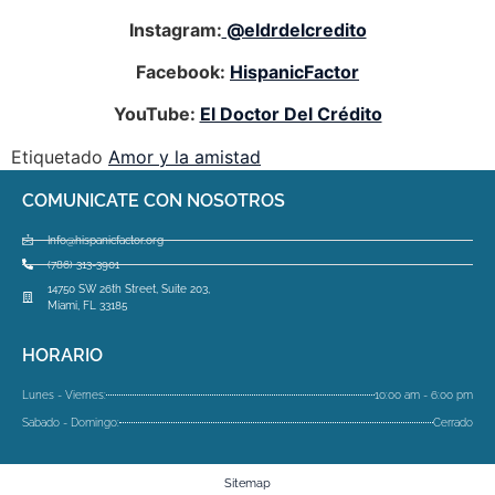
Instagram:
@eldrdelcredito
Facebook:
HispanicFactor
YouTube:
El Doctor Del Crédito
Etiquetado
Amor y la amistad
COMUNICATE CON NOSOTROS
Info@hispanicfactor.org
(786) 313-3901
14750 SW 26th Street, Suite 203,
Miami, FL 33185
HORARIO
Lunes - Viernes:
10:00 am - 6:00 pm
Sabado - Domingo:
Cerrado
Sitemap