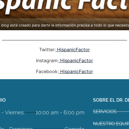
blog está creado para darte la información precisa a todo lo que necesit
______________________________________________________________
Twitter:
HispanicFactor
Instagram:
HispanicFactor
Facebook:
HispanicFactor
IO
SOBRE EL DR. D
SERVICIOS
- Viernes:
10:00 am - 6:00 pm
NUESTRO EQUI
o - Domingo:
Cerrado