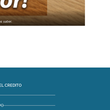
as saber.
EL CREDITO
PO