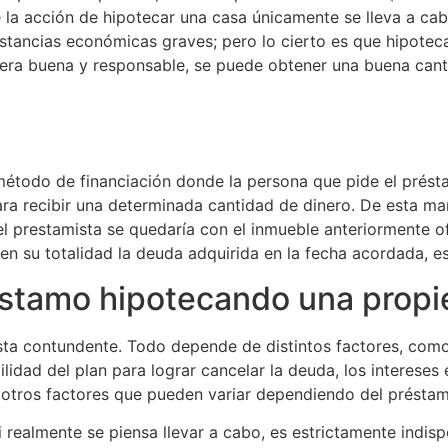
 la acción de hipotecar una casa únicamente se lleva a c
tancias económicas graves; pero lo cierto es que hipotec
era buena y responsable, se puede obtener una buena cant
método de financiación donde la persona que pide el prést
a recibir una determinada cantidad de dinero. De esta man
el prestamista se quedaría con el inmueble anteriormente o
en su totalidad la deuda adquirida en la fecha acordada, es
réstamo hipotecando una prop
ta contundente. Todo depende de distintos factores, como
ilidad del plan para lograr cancelar la deuda, los intereses 
e otros factores que pueden variar dependiendo del présta
si realmente se piensa llevar a cabo, es estrictamente indi