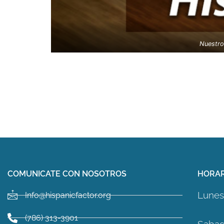
Nuestro 
COMUNICATE CON NOSOTROS
HORAR
Lunes 
Info@hispanicfactor.org
(786) 313-3901
Sabad