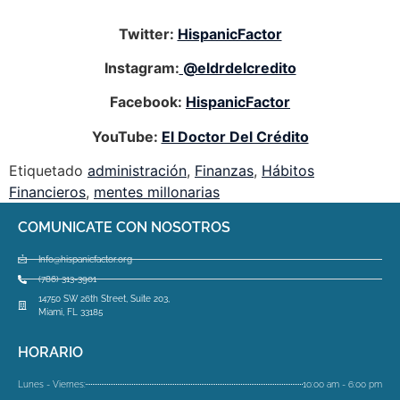
Twitter:
HispanicFactor
Instagram:
@eldrdelcredito
Facebook:
HispanicFactor
YouTube:
El Doctor Del Crédito
Etiquetado
administración
,
Finanzas
,
Hábitos
Financieros
,
mentes millonarias
COMUNICATE CON NOSOTROS
Info@hispanicfactor.org
(786) 313-3901
14750 SW 26th Street, Suite 203,
Miami, FL 33185
HORARIO
Lunes - Viernes:
10:00 am - 6:00 pm