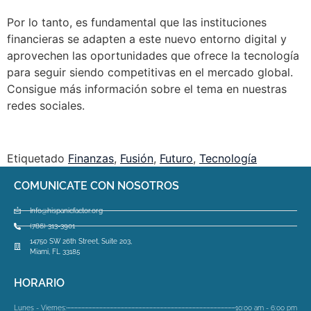
Por lo tanto, es fundamental que las instituciones
financieras se adapten a este nuevo entorno digital y
aprovechen las oportunidades que ofrece la tecnología
para seguir siendo competitivas en el mercado global.
Consigue más información sobre el tema en nuestras
redes sociales.
Etiquetado
Finanzas
,
Fusión
,
Futuro
,
Tecnología
COMUNICATE CON NOSOTROS
Info@hispanicfactor.org
(786) 313-3901
14750 SW 26th Street, Suite 203,
Miami, FL 33185
HORARIO
Lunes - Viernes:
10:00 am - 6:00 pm