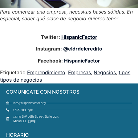
Para comenzar una empresa, necesitas bases sólidas. En
especial, saber qué clase de negocio quieres tener.
Twitter:
HispanicFactor
Instagram:
@eldrdelcredito
Facebook:
HispanicFactor
Etiquetado
Emprendimiento
,
Empresas
,
Negocios
,
tipos
,
tipos de negocios
COMUNICATE CON NOSOTROS
Info@hispanicfactor.org
(786) 313-3901
14750 SW 26th Street, Suite 203,
Miami, FL 33185
HORARIO