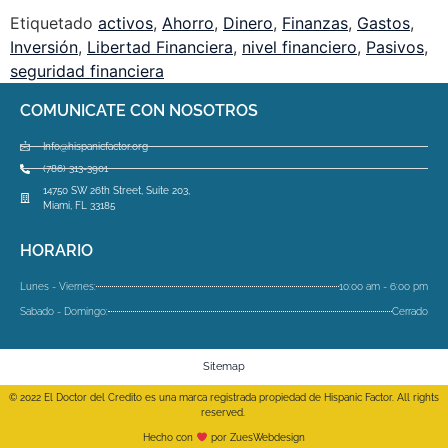
Etiquetado
activos
,
Ahorro
,
Dinero
,
Finanzas
,
Gastos
,
Inversión
,
Libertad Financiera
,
nivel financiero
,
Pasivos
,
seguridad financiera
COMUNICATE CON NOSOTROS
Info@hispanicfactor.org
(786) 313-3901
14750 SW 26th Street, Suite 203,
Miami, FL 33185
HORARIO
Lunes - Viernes:
10:00 am - 6:00 pm
Sabado - Domingo:
Cerrado
Sitemap
© 2022 El Doctor del Credito es una marca registrada propiedad de Hispanic Factor. All rights
reserved.
Hecho con
por ZuesWebdesign